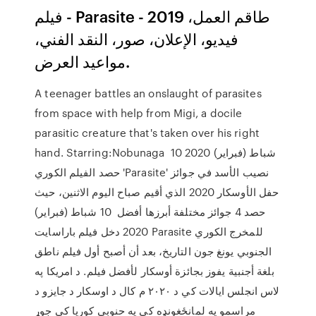
فيلم - Parasite - 2019 طاقم العمل،
فيديو، الإعلان، صور، النقد الفني،
مواعيد العرض.
A teenager battles an onslaught of parasites
from space with help from Migi, a docile
parasitic creature that's taken over his right
hand. Starring:Nobunaga 10 شباط (فبراير) 2020
حصد الفيلم الكوري 'Parasite' نصيب الأسد في جوائز
حفل الأوسكار 2020 الذي أقيم صباح اليوم الاثنين، حيث
حصد 4 جوائز مختلفة أبرزها أفضل 10 شباط (فبراير)
2020 دخل فيلم باراسايت Parasite للمخرج الكوري
الجنوبي يونغ جون التاريخ، بعد أن أصبح أول فيلم ناطق
بلغة أجنبية يفوز بجائزة أوسكار لأفضل فيلم. د امریکا په
لاس انجلس ایالات کي د ۲۰۲۰ م کال د اوسکار د جایزو د
مراسمو په لمانځغونډه کي په حنوبي کوریا کي جوړ