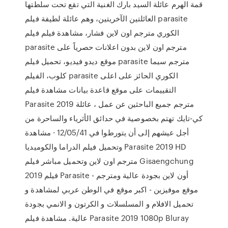
قمة الهرم عائلة السيد بارك الغنية التي تقع تحت سلطتها
العائلتين الآخريتين، وهم عائلة لطيفة فيلم parasite
الكوري مترجم اون لاين فشار، مشاهدة فيلم فيلم
parasite مترجم اون لاين بدون اعلانات حصرياً على
موقع ديدو فيديو، تحميل فيلم parasite مترجم سيما
كلوب، الفيلم parasite الكوري الحائز على اعلى
التقييمات على موقع قاعدة بيانات مشاهدة فيلم
Parasite 2019 مترجم جميع الباحثين عن عمل ، عائلة
كي-تايك تهتم بخصوصية في حدائق الأثرياء والساحرة من
أجل عيشهم إلى أن يتورطوا في 12/05/41 · مشاهدة
وتحميل فيلم الدراما والكوميديا Parasite 2019 HD
مترجم اون لاين وتحميل مباشر فيلم Gisaengchung
2019 فيلم Parasite أون لاين بجودة عالية ومترجم -
موقع موفيزين - اكبر موقع في الوطن عربي لمشاهدة و
تحميل الافلام و المسلسلات و الكرتون و الانمي بجودة
عالية. مشاهدة فيلم Parasite 2019 1080p Bluray