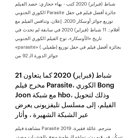
شباط (فبراير) 2020 كتب - بهاء حجازي: حصد الفيلم
الكوري الجنوبي Parasite جائزة أفضل فيلم في حفل
توزيع جوائز أوسكار 2020. إعلان. وتنافس الفيلم مع
أفلام:. 11 شباط (فبراير) 2020 في سابقة لم تحدث في
تاريخ «الأوسكار»، توج الفيلم الكوري الجنوبي
«parasite» ( طفيلي) بجائزة أفضل فيلم في حفل توزيع
جوائز الدورة الـ 92 من
21 شباط (فبراير) 2020 كما يتعاون
مخرج فيلم Parasite، الكوري Bong
Joon مع شبكة hbo، وذلك لتحويل
الفيلم، إلى مسلسل تليفزيونى يعرض
عبر الشبكة الشهيرة ، وأثار
مشاهدة فيلم Parasite 2019 مترجم. عائلة فقيرة،
تسكُن في قبوٍ رث، تملؤه الرطوبة ويعج بالحشرات مصدر