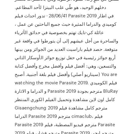
دخلهم الوحيد، هو طّي علب البيتزا لأحد المطاعم.
28/06/41 · تدور احداث فيلم Parasite 2019 في اطار
كوميدي والدراما المثيرة حيث جميع الباحثين عن عمل ،
عائلة كي-تايك تهتم بخصوصية في حدائق الأثرياء
والساحرة من أجل عيشهم إلى أن يتورطوا في واقعة غير
متوقعة. حصد فيلم باراسيت العديد من الجوائز ومن بينها
أربع جوائز رئيسية في حفل توزيع جوائز الأوسكار الثاني
والتسعين، وهي: أفضل فيلم وأفضل مخرج وأفضل كتابة
(سيناريو أصلي) وأفضل فيلم بلغة أجنبية. أصبح You are
watching the movie Parasite 2019. فيلم الكوميدي
و الدراما و الاثارة Parasite 2019 مترجم بجودة BluRay
كامل اون لاين مشاهدة وتحميل الفيلم الكوري المنتظر
Gisaengchung 2019 مترجم كامل مشاهدة فيلم
الدراما Parasite 2019 مترجم cimaclub، فيلم
Parasite 2019 مترجم فيديو المصطبة، فيلم Parasite
2019 مترجم فشار، فيلم Parasite 2019 مترجم ايجى