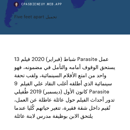
CPASBIENEUY.WEB.APP
Five feet apart تحميل
13 شباط (فبراير) 2020 فيلم Parasite عمل
يستحق الوقوف أمامه والتأمل في مضمونه، فهو
واحد من امتع الأفلام السينمائية، ولقب تحفة
سينمائية الذي أطلقه أغلب النقاد علي الفيلم 9
كانون الأول (ديسمبر) 2019 طُفيلي Parasite
تدور أحداث الفيلم حول عائلة عاطلة عن العمل،
تُقيم داخل شقة فقيرة، تتغير حياتهم كُليا عندما
يلتحق الابن بوظيفة مدرس لابنة عائلة